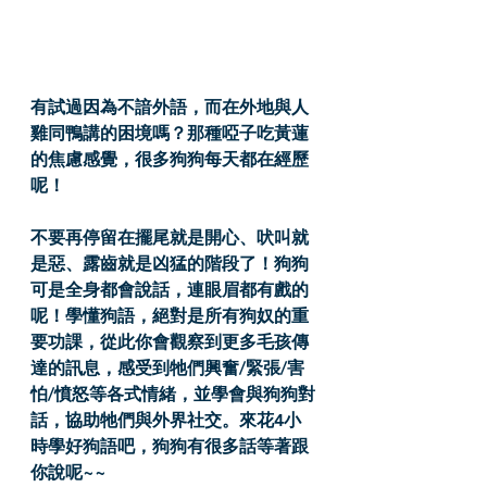
有試過因為不諳外語，而在外地與人
雞同鴨講的困境嗎？那種啞子吃黃蓮
的焦慮感覺，很多狗狗每天都在經歷
呢！
不要再停留在擺尾就是開心、吠叫就
是惡、露齒就是凶猛的階段了！狗狗
可是全身都會說話，連眼眉都有戲的
呢！學懂狗語，絕對是所有狗奴的重
要功課，從此你會觀察到更多毛孩傳
達的訊息，感受到牠們興奮/緊張/害
怕/憤怒等各式情緒，並學會與狗狗對
話，協助牠們與外界社交。來花4小
時學好狗語吧，狗狗有很多話等著跟
你說呢~~