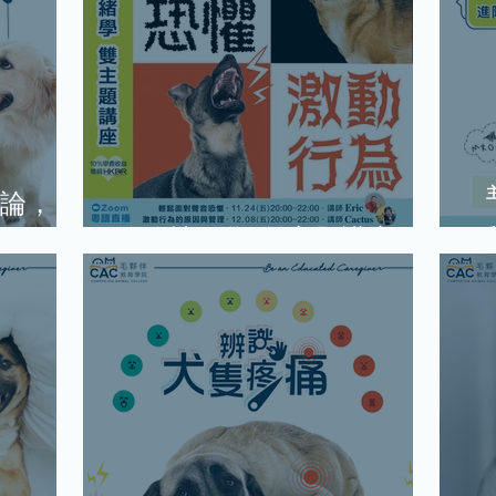
論，
狗狗情緒學-雙主題講座