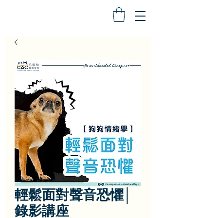
輕鬆面對聲音恐懼│
錄影講座