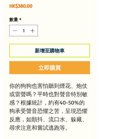
價
HK$380.00
格
數量
*
新增至購物車
立即購買
你的狗狗也害怕聽到煙花、炮仗
或雷聲嗎？平時也對聲音特別敏
感？根據統計，約有40-50%的
狗承受聲音恐懼之苦，呈現恐懼
反應，如顫抖、流口水、躲藏、
尋求注意和嘗試逃跑等。