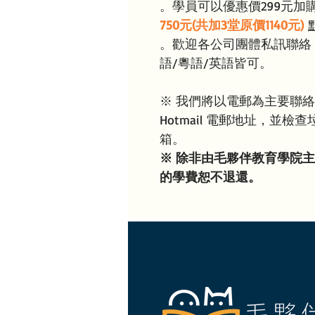
。學員可以優惠價299元加購
750元(共加3堂原價1140元)
。歡迎各公司團體私訊聯絡
語/粵語/英語皆可。
※ 我們將以電郵為主要聯
Hotmail 電郵地址，並
箱。
※ 除非由毛夥伴教育學院
的學費恕不退還。