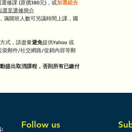
選修課 (原價380元)，或
加選組合
點選至選修簡介
，滿開班人數可另議時間上課，國
絡方式，請盡量
避免
提供Yahoo 或
檢查垃圾郵件/社交網路/促銷內容等郵
主動提出取消課程，否則所有已繳付
Follow us
Sub