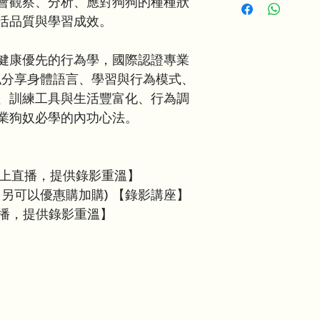
會觀察、分析、應對狗狗的種種狀
[
點選至選修課簡介及
生活豐富化與活動
卡付款，即使您沒有P
活品質與學習成效。
​M.E.E.T行為調整
若您無法使用PayPa
將提供其他付款方式
健康優先的行為學，國際認證專業
不藏私分享身體語言、學習與行為模式、
付款完成後，系統會
、訓練工具與生活豐富化、行為調
箱，信件內含Zoom
郵，請先檢查垃圾郵
業狗奴必學的內功心法。
於辦公時間與我們聯絡 (in
college.com)。
線上直播，提供錄影重溫】
，另可以優惠購加購) 【錄影講座】
直播，提供錄影重溫】