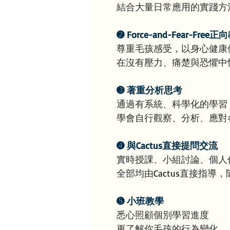
結合大量日常應用的實踐方
➋ Force-and-Fear-Free
尊重毛孩感受，以身心健康
在沒有壓力、痛楚與恐懼中
➌ 著重分析思考
通過有系統、科學化的學習
學會自行觀察、分析、應對
➍ 與Cactus直接提問交流
實時授課、小組討論、個人作業
全部均由Cactus直接指導
➎ 小班教學
悉心照顧個別學習進度
更了解你毛孩的行為變化