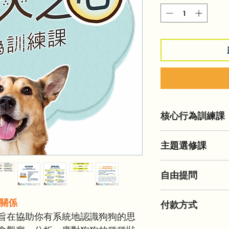
核心行為訓練課
2025年4月10日 - 6
主題選修課
每週四 19:30-21:30
粵語線上直播，提供
幼犬及青少年的生
認識狗狗與正向無
自由提問
老年犬照顧行為學
情緒生理學與壓力
如何協助領養動物
狗狗的肢體語言與
2025年6月12日 19:30-2
常見行為問題
行為學習模式與訓
關係
付款方式
除了可隨時於上課期間
課程已包含一個選修
核心行為與自然需求
旨在協助你有系統地認識狗狗的思
加設2小時自由提問
優惠價加購其餘三個
狗際互動語言與安
網站將引導至PayP
踐即時發問。