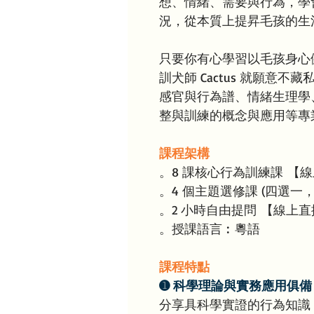
想、情緒、需要與行為，學
況，從本質上提昇毛孩的生
只要你有心學習以毛孩身心
訓犬師 Cactus 就願意
感官與行為譜、情緒生理學
整與訓練的概念與應用等專
課程架構
。8 課核心行為訓練課 【
。4 個主題選修課 (四選一
。2 小時自由提問 【線上
。授課語言︰粵語
課程特點
➊ 科學理論與實務應用俱備
分享具科學實證的行為知識