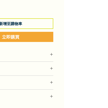
新增至購物車
立即購買
月5日
(5月1日休假)
錄影重溫
理與行為
壓迫教養
管理
開展新生活
情緒紅綠燈
1:30
練技巧​
或於WhatsApp學習小組提問，特別
課，學員可按喜好四選一，同時可以
​
時段，方便學員就課程內容及日常實
課程。
全守則
al，網頁底部有按鈕可選擇直接從信用