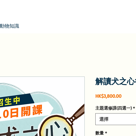
動物知識
解讀犬之心
價
HK$3,800.00
格
主題選修課(四選一)
*
選擇
數量
*