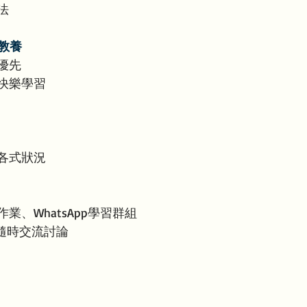
法
正向教養
優先
快樂學習
各式狀況
、WhatsApp學習群組
，隨時交流討論