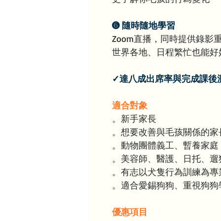
➏ 隨時隨地學習
Zoom直播，同時提供錄影
世界各地、日程繁忙也能好
✓達八成出席率與完成課後
適合對象
。新手家長
。想要改善與毛孩關係的家
。動物團體義工、暫養家庭
。美容師、醫護、日托、遛
。有志以犬隻行為訓練為專
。適合愛錫狗狗、重視狗狗
優惠項目